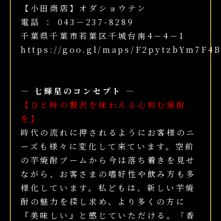
【小田商店】オダショウテン
電話 ： 043－237-8289
千葉県千葉市若葉区千城台南4－4－1
https://goo.gl/maps/F2pytzbYm7F4
― 七輝星のコンセプト ―
【ひと時の贅沢を味わえる心和む焼酎
を】
時代の流れに押されるようにお客様のニ
ーズも様々に変化して来ています。空前
の芋焼酎ブームから今は落ち着きを見せ
ながら、お客さまの嗜好性や飲み方も多
様化しています。私どもは、新しい芋焼
酎の魅力を探し求め、より多くの方に
『美味しい』と感じていただける。「香